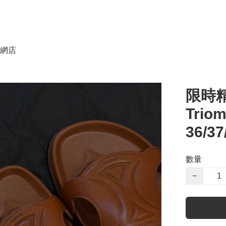
網店
限時精
Trio
36/37
數量
−