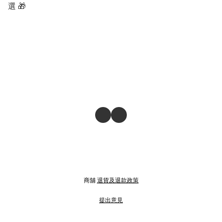
選 🎁
商舖
退貨及退款政策
提出意見