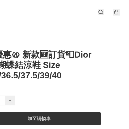
惠🥨 新款🆕訂貨📮Dior
 蝴蝶結涼鞋 Size
/36.5/37.5/39/40
+
加至購物車