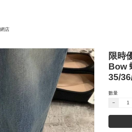
網店
限時優
Bow
35/36
數量
−