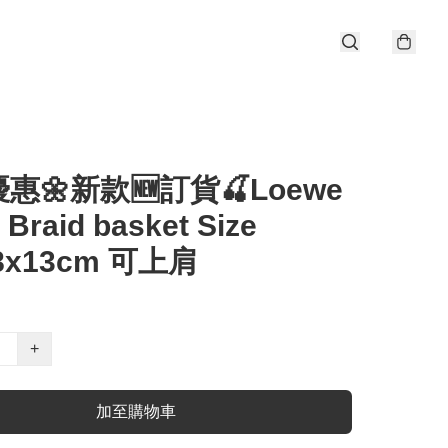
惠🌼新款🆕訂貨🍒Loewe
 Braid basket Size
8x13cm 可上肩
+
加至購物車