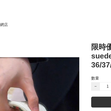
網店
限時優
suede
36/37
數量
−