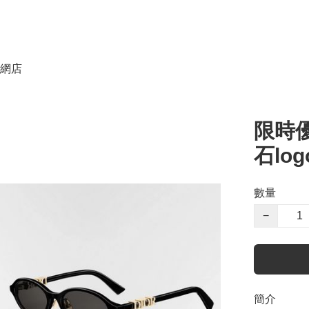
網店
限時優
石lo
數量
−
簡介