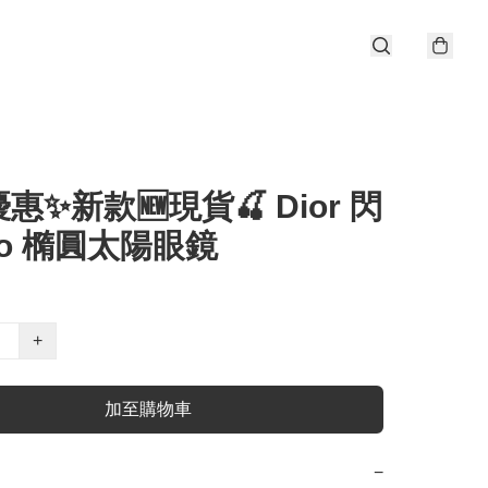
惠✨新款🆕現貨🍒 Dior 閃
go 橢圓太陽眼鏡
+
加至購物車
−