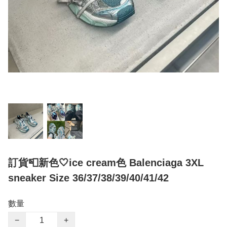
訂貨📮新色🤍ice cream色 Balenciaga 3XL
sneaker Size 36/37/38/39/40/41/42
數量
−
+