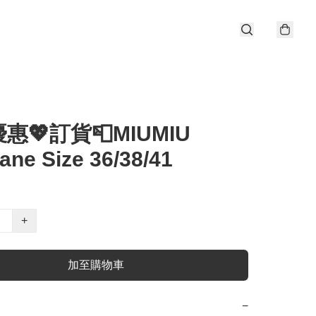
惠💖訂貨📮MIUMIU
ane Size 36/38/41
+
加至購物車
−