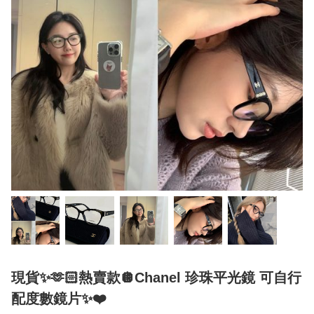
現貨✨🫶🏻熱賣款🪩Chanel 珍珠平光鏡 可自行
配度數鏡片✨❤️