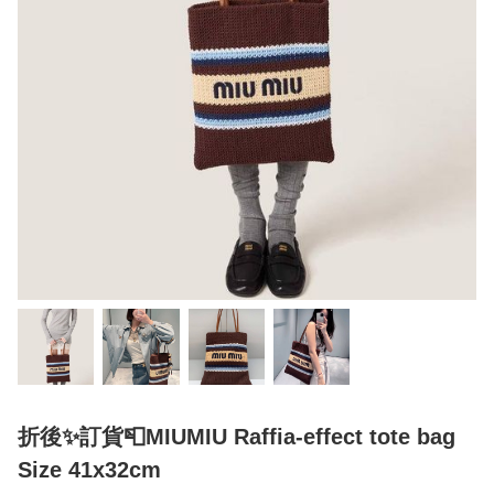
折後✨訂貨📮MIUMIU Raffia-effect tote bag
Size 41x32cm