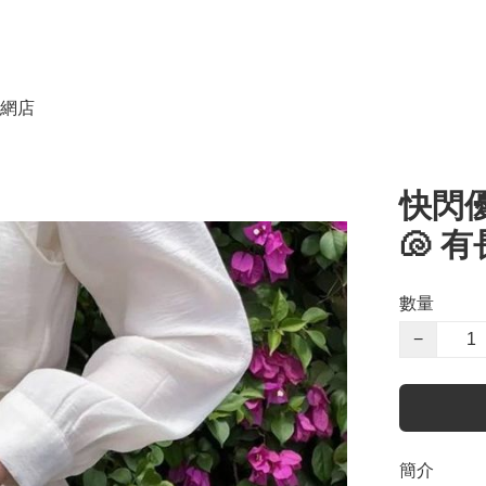
網店
快閃優惠
🐚 
數量
−
簡介