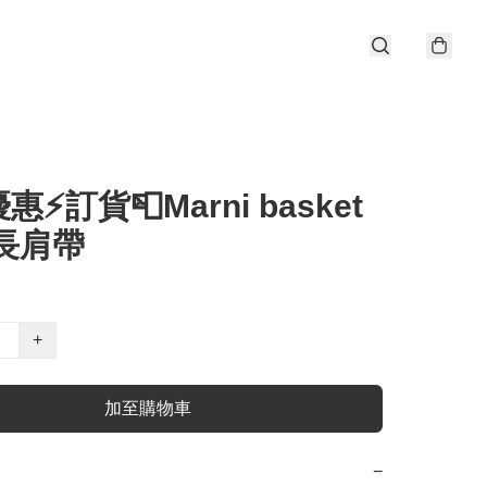
⚡️訂貨📮Marni basket
有長肩帶
+
加至購物車
−